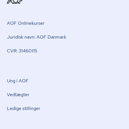
AOF Onlinekurser
Juridisk navn: AOF Danmark
CVR: 31460115
Ung i AOF
Vedtægter
Ledige stillinger