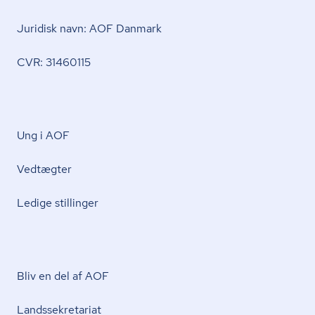
Juridisk navn: AOF Danmark
CVR: 31460115
Ung i AOF
Vedtægter
Ledige stillinger
Bliv en del af AOF
Lands­se­kre­ta­ri­at