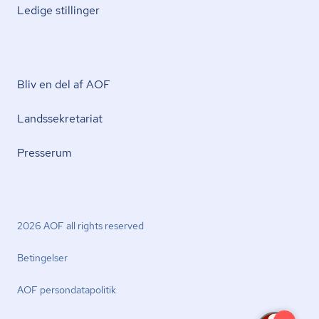
Ledige stillinger
Bliv en del af AOF
Lands­se­kre­ta­ri­at
Presserum
2026 AOF all rights reserved
Betingelser
AOF per­son­da­ta­po­li­tik