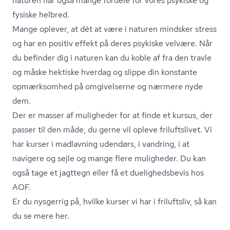
naturen har også mange fordele for vores psykiske og
fysiske helbred.
Mange oplever, at dét at være i naturen mindsker stress
og har en positiv effekt på deres psykiske velvære. Når
du befinder dig i naturen kan du koble af fra den travle
og måske hektiske hverdag og slippe din konstante
opmærksomhed på omgivelserne og nærmere nyde
dem.
Der er masser af muligheder for at finde et kursus, der
passer til den måde, du gerne vil opleve friluftslivet. Vi
har kurser i madlavning udendørs, i vandring, i at
navigere og sejle og mange flere muligheder. Du kan
også tage et jagttegn eller få et du­e­lig­heds­be­vis hos
AOF.
Er du nysgerrig på, hvilke kurser vi har i friluftsliv, så kan
du se mere her.