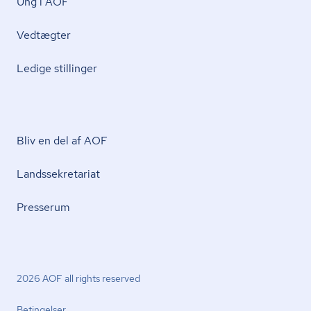
Ung i AOF
Vedtægter
Ledige stillinger
Bliv en del af AOF
Lands­se­kre­ta­ri­at
Presserum
2026 AOF all rights reserved
Betingelser