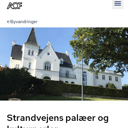
Åben
Byvandringer
Strandvejens palæer og