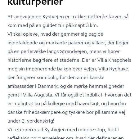
kulturperler
Strandvejen og Kystvejen er trukket i efterårsfarver, så
kom med på en guidet tur på knapt 3 km.
Vi skal opleve, hvad der gemmer sig bag de
iøjnefaldende og markante palæer og villaer, der ligger
på en perlerække langs Strandvejen, mens vi hører
historierne bag flere af stederne. Der er Villa Knappheis
med sin imponerende balkon over vejen, Villa Rydhave,
der fungerer som bolig for den amerikanske
ambassadør i Danmark, og de mørke hemmeligheder
gemt i Villa Augusta. Vi får også et indblik i, hvordan det
er muligt at bo på kollegie med havudsigt, og hvordan
danske frihedskæmpere og tyskere bor på samme vej
under 2. verdenskrig!
Vi returnerer ad Kystvejen med mindre stop, tid til
refleksion og overvejelser om, hvad der definerer en