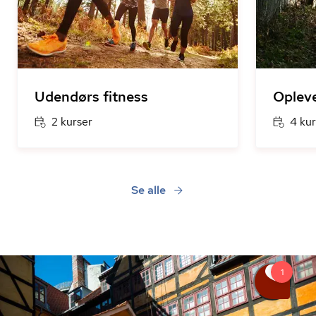
Udendørs fitness
Opleve
2 kurser
4 kur
Se alle