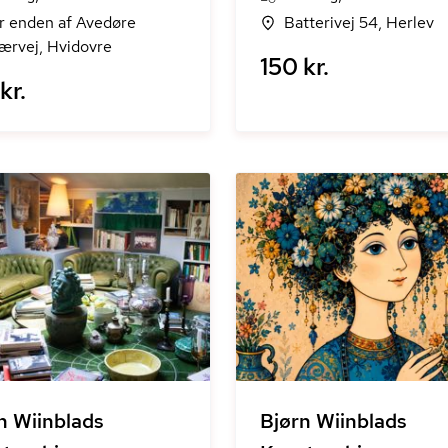
r enden af Avedøre
Batterivej 54, Herlev
ærvej, Hvidovre
150 kr.
kr.
n Wiinblads
Bjørn Wiinblads