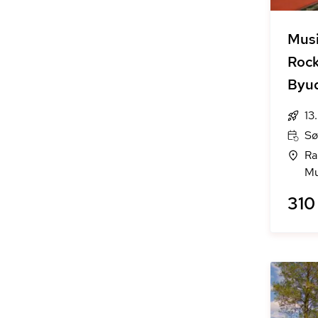
Mus
Roc
Byud
13
Sø
Ra
Mu
310 