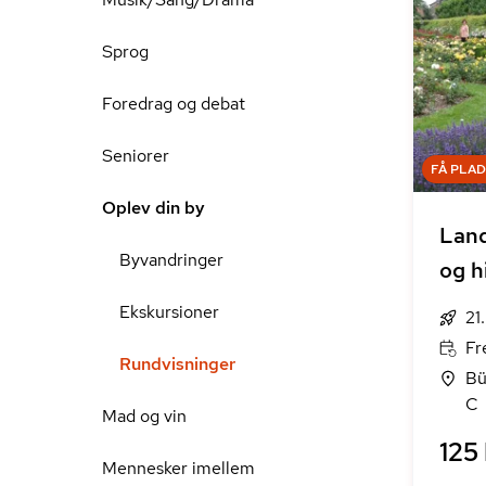
Sprog
Foredrag og debat
Seniorer
FÅ PLA
Oplev din by
Land
Byvandringer
og h
Ekskursioner
21
Fr
Rundvisninger
Bü
C
Mad og vin
125 
Mennesker imellem