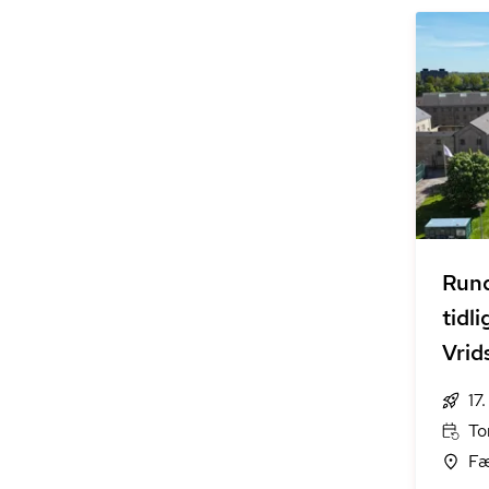
Rund
tidl
Vrids
17
To
Fæ