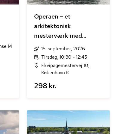
Operaen – et
arkitektonisk
mesterværk med
København som scene
nse M
15. september, 2026
Tirsdag, 10:30 - 12:45
Ekvipagemestervej 10,
København K
298 kr.