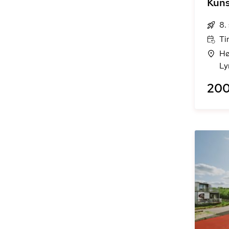
Kun
8.
Ti
Hø
Ly
200