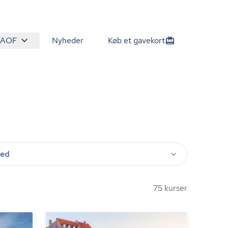
 AOF
Nyheder
Køb et gavekort
ted
75 kurser