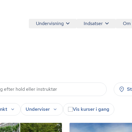
Undervisning
Indsatser
Om
S
nkt
Underviser
Vis kurser i gang