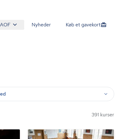
 AOF
Nyheder
Køb et gavekort
ted
391 kurser