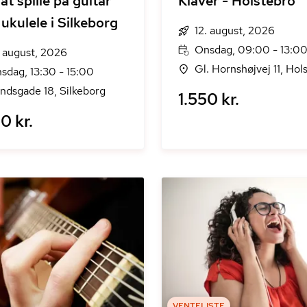
at spille på guitar
Klaver - Holstebro
 ukulele i Silkeborg
12. august, 2026
Onsdag, 09:00 - 13:0
. august, 2026
Gl. Hornshøjvej 11, Hol
sdag, 13:30 - 15:00
ndsgade 18, Silkeborg
1.550 kr.
0 kr.
VENTELISTE