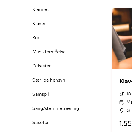
Klarinet
Klaver
Kor
Musikforståelse
Orkester
Særlige hensyn
Klav
10
Samspil
Ma
Sang/stemmetræning
Gl
1.55
Saxofon