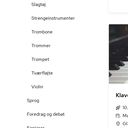
Slagtøj
Strengeinstrumenter
Trombone
Trommer
Trompet
Tværfløjte
Violin
Klav
Sprog
10
Foredrag og debat
Ma
Gl
Seniorer