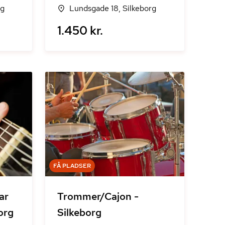
rg
Lundsgade 18, Silkeborg
1.450 kr.
FÅ PLADSER
ar
Trommer/Cajon -
borg
Silkeborg