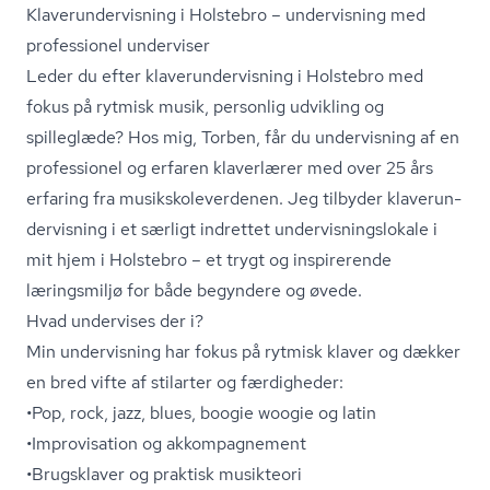
Kla­ver­un­der­vis­ning i Holstebro – undervisning med
professionel underviser
Leder du efter kla­ver­un­der­vis­ning i Holstebro med
fokus på rytmisk musik, personlig udvikling og
spilleglæde? Hos mig, Torben, får du undervisning af en
professionel og erfaren klaverlærer med over 25 års
erfaring fra mu­siks­ko­le­ver­de­nen. Jeg tilbyder kla­ver­un­
der­vis­ning i et særligt indrettet un­der­vis­nings­lo­ka­le i
mit hjem i Holstebro – et trygt og inspirerende
læringsmiljø for både begyndere og øvede.
Hvad undervises der i?
Min undervisning har fokus på rytmisk klaver og dækker
en bred vifte af stilarter og færdigheder:
•Pop, rock, jazz, blues, boogie woogie og latin
•Improvisation og akkompagnement
•Brugsklaver og praktisk musikteori