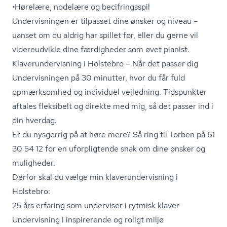
•Hørelære, nodelære og becifringsspil
Undervisningen er tilpasset dine ønsker og niveau –
uanset om du aldrig har spillet før, eller du gerne vil
videreudvikle dine færdigheder som øvet pianist.
Kla­ver­un­der­vis­ning i Holstebro – Når det passer dig
Undervisningen på 30 minutter, hvor du får fuld
opmærksomhed og individuel vejledning. Tidspunkter
aftales fleksibelt og direkte med mig, så det passer ind i
din hverdag.
Er du nysgerrig på at høre mere? Så ring til Torben på 61
30 54 12 for en uforpligtende snak om dine ønsker og
muligheder.
Derfor skal du vælge min kla­ver­un­der­vis­ning i
Holstebro:
25 års erfaring som underviser i rytmisk klaver
Undervisning i inspirerende og roligt miljø