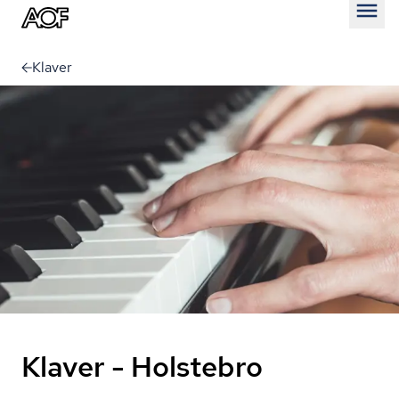
Åben
Klaver
Klaver - Holstebro