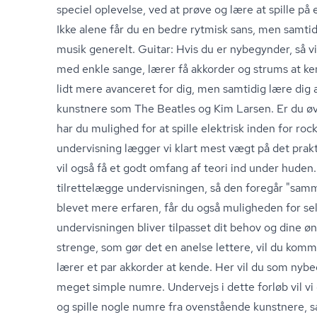
speciel oplevelse, ved at prøve og lære at spille på 
Ikke alene får du en bedre rytmisk sans, men samti
musik generelt. Guitar: Hvis du er nybegynder, så vil
med enkle sange, lærer få akkorder og strums at ken
lidt mere avanceret for dig, men samtidig lære dig a
kunstnere som The Beatles og Kim Larsen. Er du øv
har du mulighed for at spille elektrisk inden for roc
undervisning lægger vi klart mest vægt på det prak
vil også få et godt omfang af teori ind under huden.
tilrettelægge undervisningen, så den foregår "sam­men
blevet mere erfaren, får du også muligheden for se
undervisningen bliver tilpasset dit behov og dine øn
strenge, som gør det en anelse lettere, vil du kom
lærer et par akkorder at kende. Her vil du som nybe
meget simple numre. Undervejs i dette forløb vil vi 
og spille nogle numre fra ovenstående kunstnere,