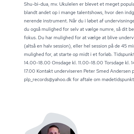
Shu-bi-dua, mv. Ukulelen er blevet et meget popul
blandt andet op i mange talentshows, hvor den indg
ne­ren­de instrument. Når du i løbet af undervisningen 
du også mulighed for selv at vælge numre, så dit b
fokus. Du har mulighed for at vælge at blive underv
(altså en halv session), eller hel session på de 45 m
mulighed for, at starte op midt i et forløb. Tidspun
14.00-18.00 Onsdage kl. 11.00-18.00 Torsdage kl. 
17.00 Kontakt underviseren Peter Smed Andersen på 
plp_records@yahoo.dk for aftale om mødetidspunkt