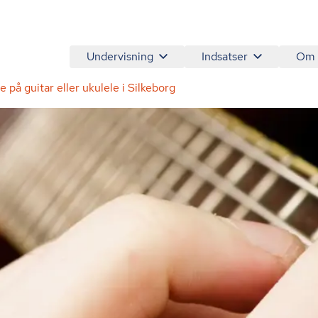
Undervisning
Indsatser
Om
le på guitar eller ukulele i Silkeborg