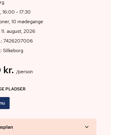
rg
, 16:00 - 17:30
ioner, 10 mødegange
 11. august, 2026
r.: 7426207006
: Silkeborg
 kr.
/person
IGE PLADSER
 nu
usplan