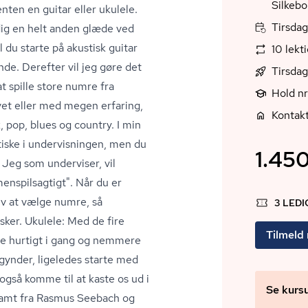
Silkebo
enten en guitar eller ukulele.
Tirsdag
dig en helt anden glæde ved
 du starte på akustisk guitar
10 lekt
de. Derefter vil jeg gøre det
Tirsdag
t spille store numre fra
Hold n
et eller med megen erfaring,
Kontakt
k, pop, blues og country. I min
tiske i undervisningen, men du
1.450
 Jeg som underviser, vil
­spils­ag­tigt". Når du er
lv at vælge numre, så
3 LED
sker. Ukulele: Med de fire
Tilmeld
me hurtigt i gang og nemmere
gynder, ligeledes starte med
også komme til at kaste os ud i
Se kurs
 samt fra Rasmus Seebach og