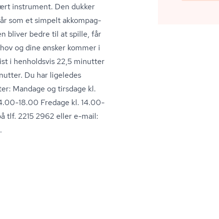
ært instrument. Den dukker
år som et simpelt ak­kom­pag­
bliver bedre til at spille, får
ehov og dine ønsker kommer i
ist i henholdsvis 22,5 minutter
inutter. Du har ligeledes
kter: Mandage og tirsdage kl.
14.00-18.00 Fredage kl. 14.00-
tlf. 2215 2962 eller e-mail:
.