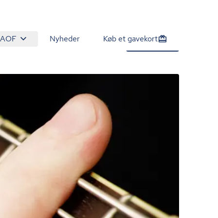
 AOF
Nyheder
Køb et gavekort
1.450 kr.
Tilmeld nu
/person