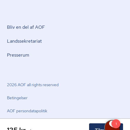
Bliv en del af AOF
Lands­se­kre­ta­ri­at
Presserum
2026 AOF all rights reserved
Betingelser
AOF per­son­da­ta­po­li­tik