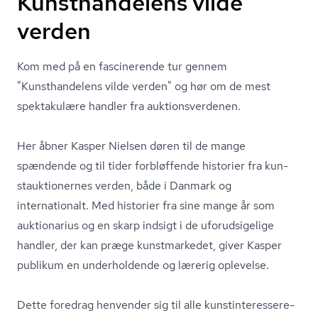
Kunsthandelens vilde
verden
Kom med på en fascinerende tur gennem
"Kunsthandelens vilde verden" og hør om de mest
spektakulære handler fra auk­tions­ver­de­nen.
Her åbner Kasper Nielsen døren til de mange
spændende og til tider forbløffende historier fra kun­
stauk­tio­ner­nes verden, både i Danmark og
internationalt. Med historier fra sine mange år som
auktionarius og en skarp indsigt i de uforudsigelige
handler, der kan præge kunstmarkedet, giver Kasper
publikum en underholdende og lærerig oplevelse.
Dette foredrag henvender sig til alle kun­stin­ter­es­se­re­