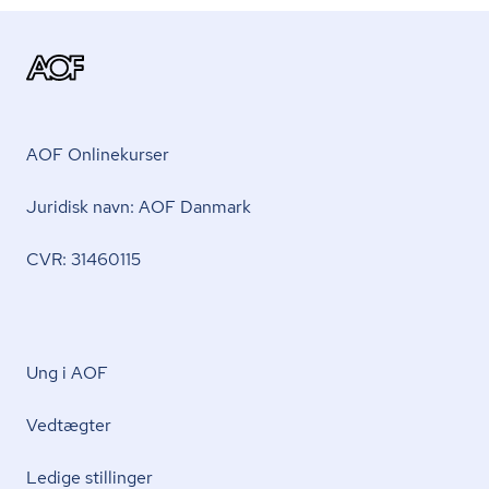
AOF Onlinekurser
Juridisk navn: AOF Danmark
CVR: 31460115
Ung i AOF
Vedtægter
Ledige stillinger