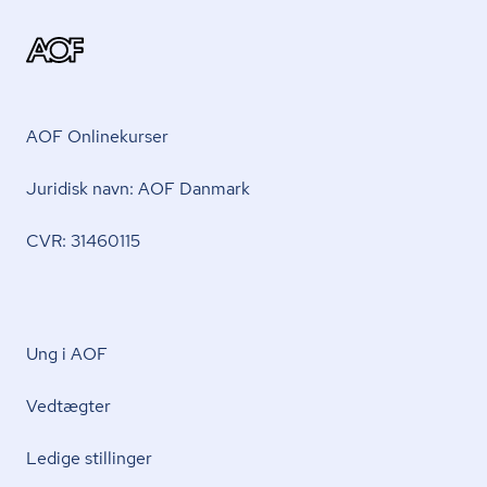
AOF Onlinekurser
Juridisk navn: AOF Danmark
CVR: 31460115
Ung i AOF
Vedtægter
Ledige stillinger