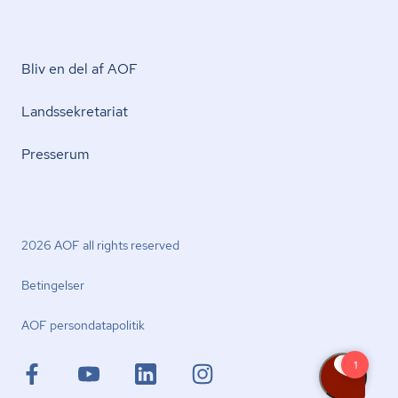
Bliv en del af AOF
Lands­se­kre­ta­ri­at
Presserum
2026 AOF all rights reserved
Betingelser
AOF per­son­da­ta­po­li­tik
facebook.com
youtube.com
linkedin.com
instagram.com