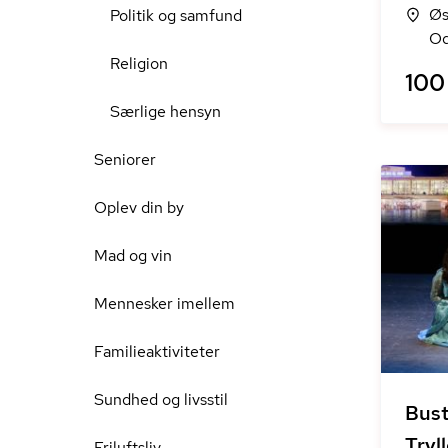
Øs
Politik og samfund
Od
Religion
100 
Særlige hensyn
Seniorer
Oplev din by
Mad og vin
Mennesker imellem
Familieaktiviteter
Sundhed og livsstil
Bust
Tryl
Friluftsliv