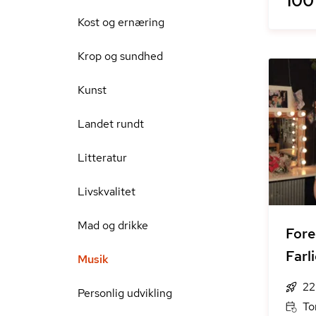
100 
Kost og ernæring
Krop og sundhed
Kunst
Landet rundt
Litteratur
Livskvalitet
Mad og drikke
For
Farl
Musik
22
Personlig udvikling
To