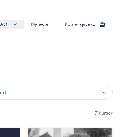
 AOF
Nyheder
Køb et gavekort
ted
7 kurser