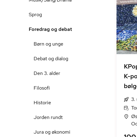
Sprog
Foredrag og debat
Børn og unge
Debat og dialog
KPo
Den 3. alder
K-po
bølg
Filosofi
3.
Historie
To
Øs
Jorden rundt
Od
Jura og økonomi