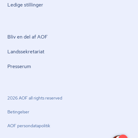
Ledige stillinger
Bliv en del af AOF
Lands­se­kre­ta­ri­at
Presserum
2026 AOF all rights reserved
Betingelser
AOF per­son­da­ta­po­li­tik