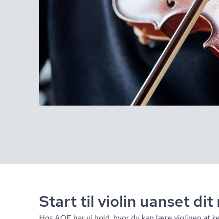
Start til violin uanset dit
Hos AOF har vi hold, hvor du kan lære violinen at k