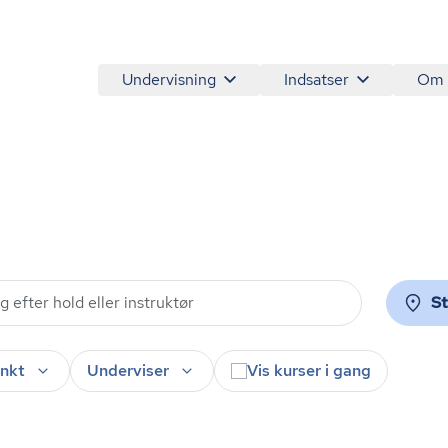
Undervisning
Indsatser
Om
S
nkt
Underviser
Vis kurser i gang