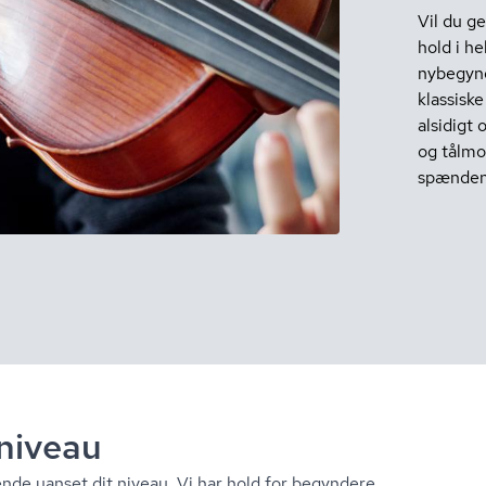
Vil du ge
hold i he
nybegynd
klassiske
alsidigt
og tålmo
spændend
 niveau
ende uanset dit niveau. Vi har hold for begyndere