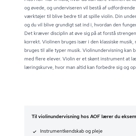
og øvede, og underviseren vil bestå af udfordrende
værktøjer til blive bedre til at spille violin. Din unde
og du vil blive grundigt sat ind i, hvordan den funge
Det kræver disciplin at øve sig på at forstå strenge
korrekt. Violinen bruges især i den klassiske musik
bruges til alle typer musik. Vi­o­li­nun­der­vis­ning 
med flere elever. Violin er et skønt instrument at læ
læringskurve, hvor man altid kan forbedre sig og op
Til violinundervisning hos AOF lærer du eksem
In­stru­ment­kend­skab og pleje