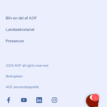
Bliv en del af AOF
Lands­se­kre­ta­ri­at
Presserum
2026 AOF all rights reserved
Betingelser
AOF per­son­da­ta­po­li­tik
facebook.com
youtube.com
linkedin.com
instagram.com