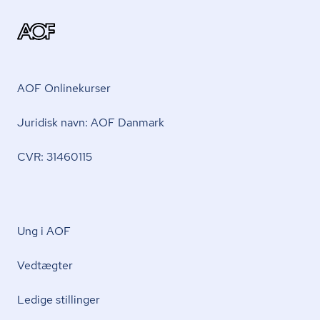
AOF Onlinekurser
Juridisk navn: AOF Danmark
CVR: 31460115
Ung i AOF
Vedtægter
Ledige stillinger