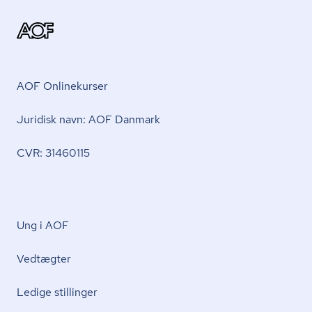
AOF Onlinekurser
Juridisk navn: AOF Danmark
CVR: 31460115
Ung i AOF
Vedtægter
Ledige stillinger