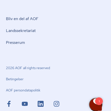
Bliv en del af AOF
Lands­se­kre­ta­ri­at
Presserum
2026 AOF all rights reserved
Betingelser
AOF per­son­da­ta­po­li­tik
facebook.com
youtube.com
linkedin.com
instagram.com