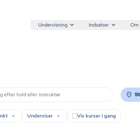
Undervisning
Indsatser
Om
S
nkt
Underviser
Vis kurser i gang