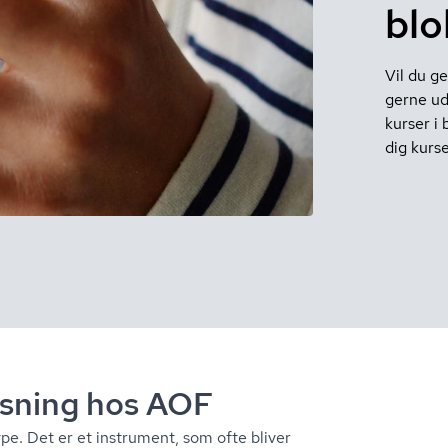
blo
Vil du ge
gerne ud
kurser i 
dig kurs
­vis­ning hos AOF
type. Det er et instrument, som ofte bliver