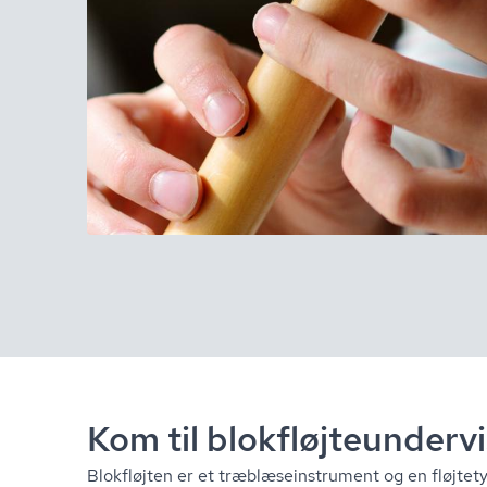
Kom til blok­fløjte­un­der
Blokfløjten er et træb­læ­se­in­stru­ment og en fløjte