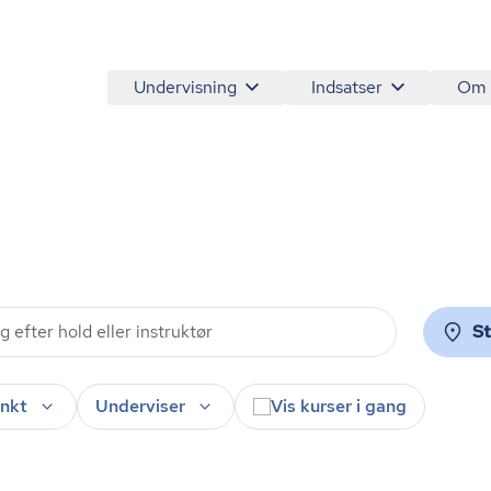
Undervisning
Indsatser
Om
S
nkt
Underviser
Vis kurser i gang