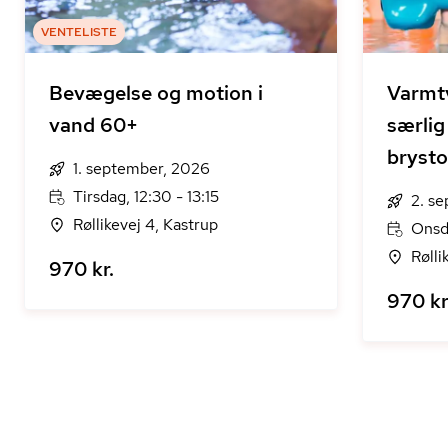
VENTELISTE
Bevægelse og motion i
Varmt
vand 60+
særlig
bryst
1. september, 2026
Tirsdag, 12:30 - 13:15
2. s
Røllikevej 4, Kastrup
Onsd
Rølli
970 kr.
970 kr