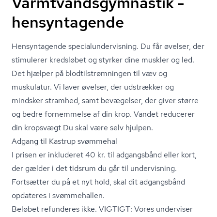
Varmtvandsgymnastik -
hensyntagende
Hensyntagende spe­ci­a­lun­der­vis­ning. Du får øvelser, der
stimulerer kredsløbet og styrker dine muskler og led.
Det hjælper på blodtil­strøm­nin­gen til væv og
muskulatur. Vi laver øvelser, der udstrækker og
mindsker stramhed, samt bevægelser, der giver større
og bedre fornemmelse af din krop. Vandet reducerer
din kropsvægt Du skal være selv hjulpen.
Adgang til Kastrup svømmehal
I prisen er inkluderet 40 kr. til adgangsbånd eller kort,
der gælder i det tidsrum du går til undervisning.
Fortsætter du på et nyt hold, skal dit adgangsbånd
opdateres i svømmehallen.
Beløbet refunderes ikke. VIGTIGT: Vores underviser