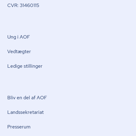
CVR: 31460115
Ung i AOF
Vedtægter
Ledige stillinger
Bliv en del af AOF
Lands­se­kre­ta­ri­at
Presserum