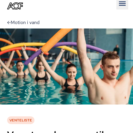
Åben
Motion i vand
VENTELISTE