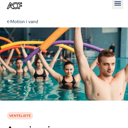
Åben
Motion i vand
VENTELISTE