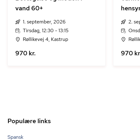
vand 60+
hensy
1. september, 2026
2. s
Tirsdag, 12:30 - 13:15
Onsda
Røllikevej 4, Kastrup
Rølli
970 kr.
970 kr
Populære links
Spansk