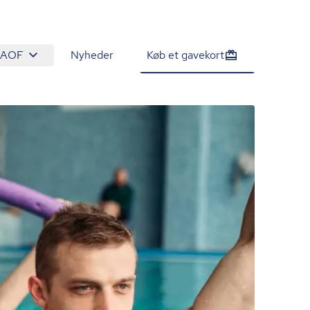
 AOF
Nyheder
Køb et gavekort
970 kr.
Tilmeld venteliste
/person