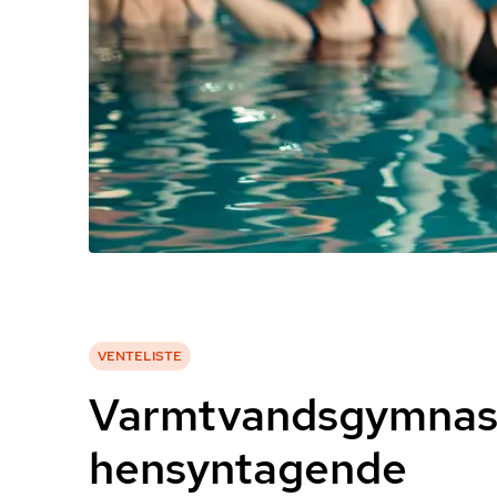
VENTELISTE
Varmtvandsgymnast
hensyntagende