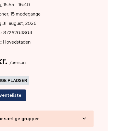
 15:55 - 16:40
ioner, 15 mødegange
 31. august, 2026
r.: 8726204804
t: Hovedstaden
r.
/person
DIGE PLADSER
venteliste
or særlige grupper