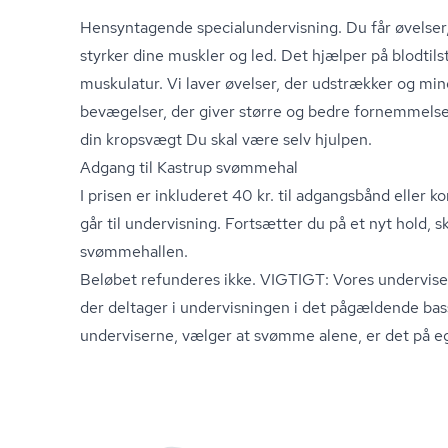
Hensyntagende spe­ci­a­lun­der­vis­ning. Du får øvelse
styrker dine muskler og led. Det hjælper på blodtil­s
muskulatur. Vi laver øvelser, der udstrækker og mi
bevægelser, der giver større og bedre fornemmelse
din kropsvægt Du skal være selv hjulpen.
Adgang til Kastrup svømmehal
I prisen er inkluderet 40 kr. til adgangsbånd eller k
går til undervisning. Fortsætter du på et nyt hold, 
svømmehallen.
Beløbet refunderes ikke. VIGTIGT: Vores underviser 
der deltager i undervisningen i det pågældende bass
underviserne, vælger at svømme alene, er det på eg