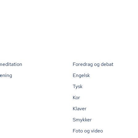
meditation
Foredrag og debat
æning
Engelsk
Tysk
Kor
Klaver
Smykker
Foto og video