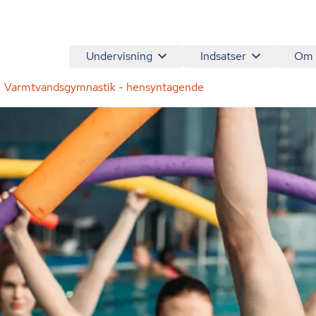
Undervisning
Indsatser
Om
Varmtvandsgymnastik - hensyntagende