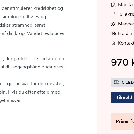
Mandag,
r, der stimulerer kredsløbet og
15 lekt
trøm­nin­gen til væv og
Mandag
ndsker stramhed, samt
 af din krop. Vandet reducerer
Hold n
Kontak
ort, der gælder i det tidsrum du
970 k
skal dit adgangsbånd opdateres i
0 LE
tager ansvar for de kursister,
in. Hvis du efter aftale med
Tilmeld 
et ansvar.
Priser f