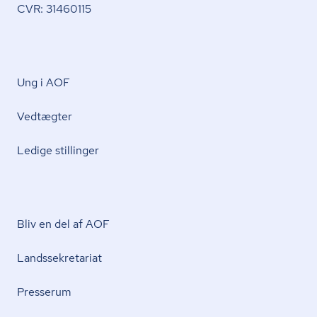
CVR: 31460115
Ung i AOF
Vedtægter
Ledige stillinger
Bliv en del af AOF
Lands­se­kre­ta­ri­at
Presserum