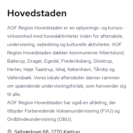
Hovedstaden
AOF Region Hovedstaden er en oplysnings- og kur­sus­
virk­som­hed med ho­ve­d­ak­ti­vi­te­ter inden for aftenskole,
undervisning, vejledning og kulturelle aktiviteter. AOF
Region Hovedstaden dækker kommunerne Albertslund,
Ballerup, Dragør, Egedal, Frederiksberg, Glostrup,
Herlev, Høje Taastrup, Ishøj, København, Tårnby og
Vallensbæk. Vores lokale aftenskoler danner rammen
om spændende un­der­vis­nings­for­løb, som henvender sig
til alle.
AOF Region Hovedstaden har også en
afdeling
, der
tilbyder Forberedende Vok­se­nun­der­vis­ning (FVU) og
Ord­blin­de­un­der­vis­ning (OBU).
Saltværksvej 68, 2770 Kastrup