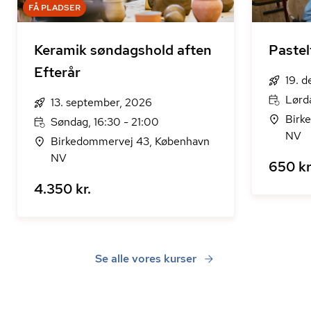
FÅ PLADSER
Keramik søndagshold aften
Pastel
Efterår
19. 
Lørd
13. september, 2026
Birk
Søndag, 16:30 - 21:00
NV
Birkedommervej 43, København
NV
650 kr
4.350 kr.
Se alle vores kurser