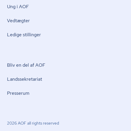
Ung i AOF
Vedtægter
Ledige stillinger
Bliv en del af AOF
Lands­se­kre­ta­ri­at
Presserum
2026 AOF all rights reserved