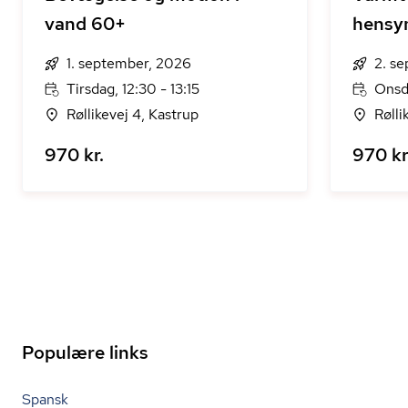
vand 60+
hensy
1. september, 2026
2. s
Tirsdag, 12:30 - 13:15
Onsda
Røllikevej 4, Kastrup
Rølli
970 kr.
970 kr
Populære links
Spansk