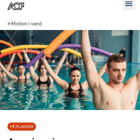
Åben
Motion i vand
FÅ PLADSER