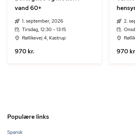
vand 60+
hensy
1. september, 2026
2. s
Tirsdag, 12:30 - 13:15
Onsda
Røllikevej 4, Kastrup
Rølli
970 kr.
970 kr
Populære links
Spansk