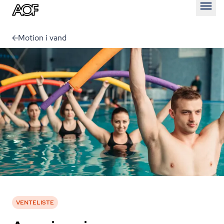
Åben
Motion i vand
VENTELISTE