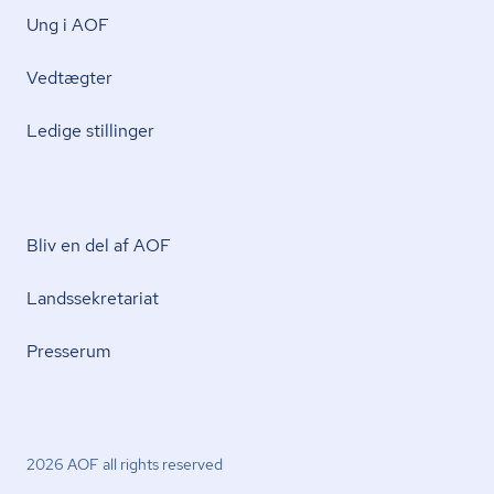
Ung i AOF
Vedtægter
Ledige stillinger
Bliv en del af AOF
Lands­se­kre­ta­ri­at
Presserum
2026 AOF all rights reserved