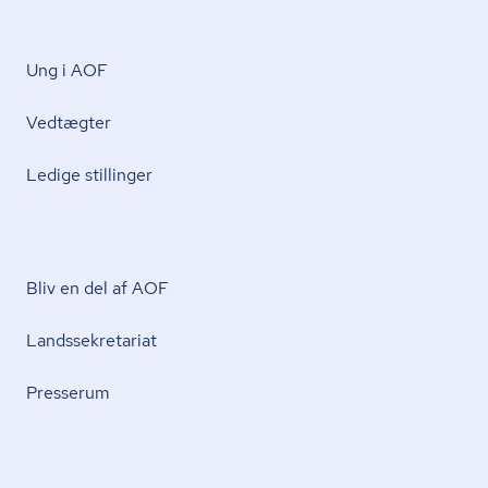
Ung i AOF
Vedtægter
Ledige stillinger
Bliv en del af AOF
Lands­se­kre­ta­ri­at
Presserum