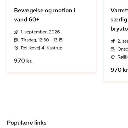
Bevægelse og motion i
Varmt
vand 60+
særlig
bryst
1. september, 2026
Tirsdag, 12:30 - 13:15
2. s
Røllikevej 4, Kastrup
Onsd
Rølli
970 kr.
970 kr
Populære links