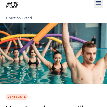
Åben
Motion i vand
VENTELISTE