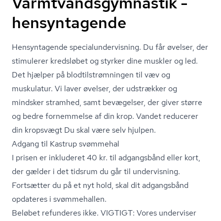
Varmtvandsgymnastik -
hensyntagende
Hensyntagende spe­ci­a­lun­der­vis­ning. Du får øvelser, der
stimulerer kredsløbet og styrker dine muskler og led.
Det hjælper på blodtil­strøm­nin­gen til væv og
muskulatur. Vi laver øvelser, der udstrækker og
mindsker stramhed, samt bevægelser, der giver større
og bedre fornemmelse af din krop. Vandet reducerer
din kropsvægt Du skal være selv hjulpen.
Adgang til Kastrup svømmehal
I prisen er inkluderet 40 kr. til adgangsbånd eller kort,
der gælder i det tidsrum du går til undervisning.
Fortsætter du på et nyt hold, skal dit adgangsbånd
opdateres i svømmehallen.
Beløbet refunderes ikke. VIGTIGT: Vores underviser