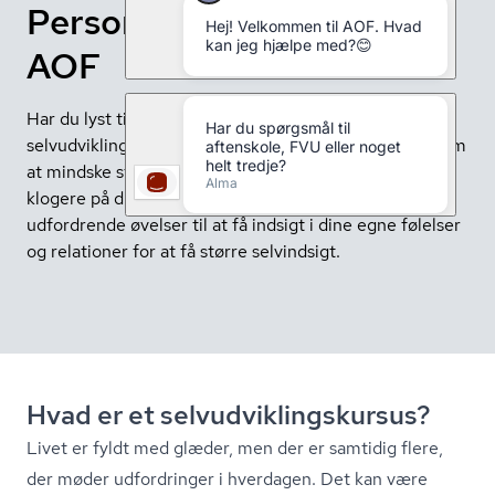
Personlig udvikling med
AOF
Har du lyst til at udvikle dig selv?Så kan du tage på
selvudviklingskursus hos AOF. Selvudvikling handler om
at mindske stress og finde indre ro. Du kan blive
klogere på dine egne tanker og få inspirerende og
udfordrende øvelser til at få indsigt i dine egne følelser
og relationer for at få større selvindsigt.
Hvad er et sel­v­ud­vik­lings­kur­sus?
Livet er fyldt med glæder, men der er samtidig flere,
der møder udfordringer i hverdagen. Det kan være