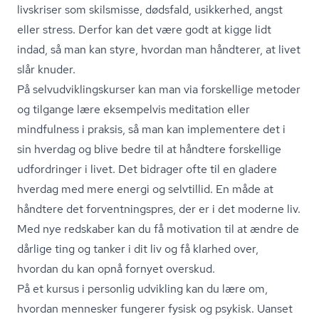
livskriser som skilsmisse, dødsfald, usikkerhed, angst
eller stress. Derfor kan det være godt at kigge lidt
indad, så man kan styre, hvordan man håndterer, at livet
slår knuder.
På sel­v­ud­vik­lings­kur­ser kan man via forskellige metoder
og tilgange lære eksempelvis meditation eller
mindfulness i praksis, så man kan implementere det i
sin hverdag og blive bedre til at håndtere forskellige
udfordringer i livet. Det bidrager ofte til en gladere
hverdag med mere energi og selvtillid. En måde at
håndtere det for­vent­nings­pres, der er i det moderne liv.
Med nye redskaber kan du få motivation til at ændre de
dårlige ting og tanker i dit liv og få klarhed over,
hvordan du kan opnå fornyet overskud.
På et kursus i personlig udvikling kan du lære om,
hvordan mennesker fungerer fysisk og psykisk. Uanset