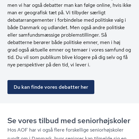
men vi har også debatter man kan følge online, hvis ikke
man er geografisk tæt på. Vi tilbyder særligt
debatarrangementer i forbindelse med politiske valg i
både Danmark og udlandet. Men også andre politiske
eller samfundsmæssige problemstillinger. Så
debatterne berører både politiske emner, men i høj
grad også aktuelle emner og temaer i vores samfund og
tid. Du vil som publikum blive klogere på dig selv og få
nye perspektiver på den tid, vi lever i.
Du kan finde vores debatter her
Se vores tilbud med se­ni­o­r­højsko­ler
Hos AOF har vi også flere forskellige se­ni­o­r­højsko­ler
rundt om i Danmark, hvor seniorer kan tilmelde sig en