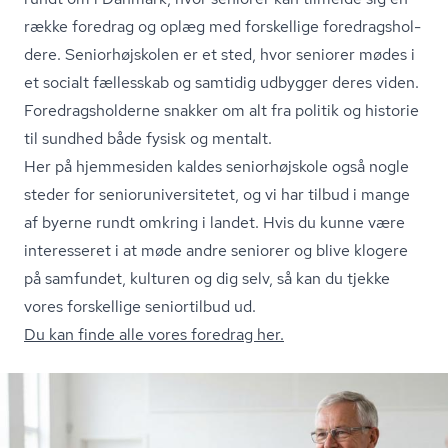
række foredrag og oplæg med forskellige fored­rags­hol­
de­re. Se­ni­o­r­højsko­len er et sted, hvor seniorer mødes i
et socialt fællesskab og samtidig udbygger deres viden.
Fored­rags­hol­der­ne snakker om alt fra politik og historie
til sundhed både fysisk og mentalt.
Her på hjemmesiden kaldes seniorhøjskole også nogle
steder for se­ni­o­ru­ni­ver­si­te­tet, og vi har tilbud i mange
af byerne rundt omkring i landet. Hvis du kunne være
interesseret i at møde andre seniorer og blive klogere
på samfundet, kulturen og dig selv, så kan du tjekke
vores forskellige seniortilbud ud.
Du kan finde alle vores foredrag her.