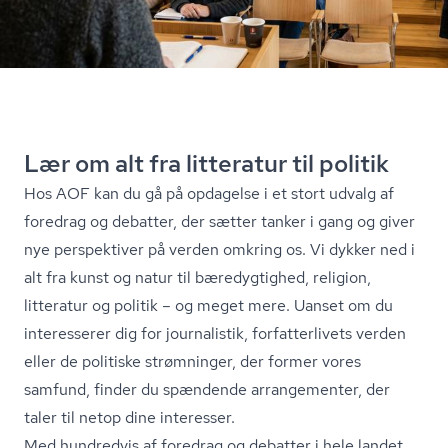
Lær om alt fra litteratur til politik
Hos AOF kan du gå på opdagelse i et stort udvalg af
foredrag og debatter, der sætter tanker i gang og giver
nye perspektiver på verden omkring os. Vi dykker ned i
alt fra kunst og natur til bæredygtighed, religion,
litteratur og politik – og meget mere. Uanset om du
interesserer dig for journalistik, for­fat­ter­li­vets verden
eller de politiske strømninger, der former vores
samfund, finder du spændende arrangementer, der
taler til netop dine interesser.
Med hundredvis af foredrag og debatter i hele landet,