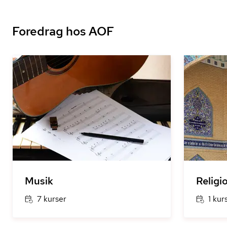
Foredrag hos AOF
Musik
Religi
7 kurser
1 kur