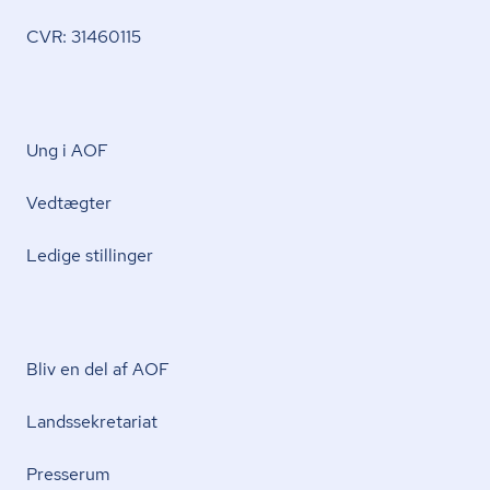
CVR: 31460115
Ung i AOF
Vedtægter
Ledige stillinger
Bliv en del af AOF
Lands­se­kre­ta­ri­at
Presserum