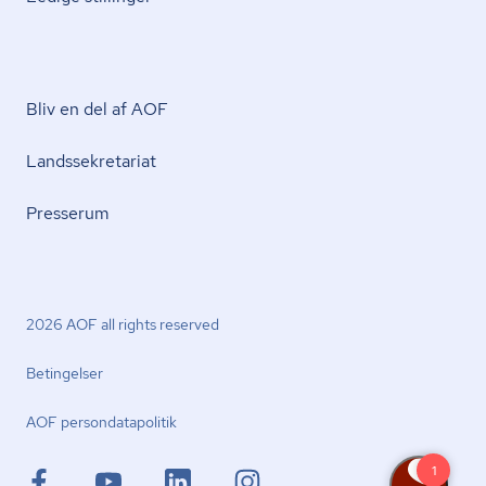
Bliv en del af AOF
Lands­se­kre­ta­ri­at
Presserum
2026 AOF all rights reserved
Betingelser
AOF per­son­da­ta­po­li­tik