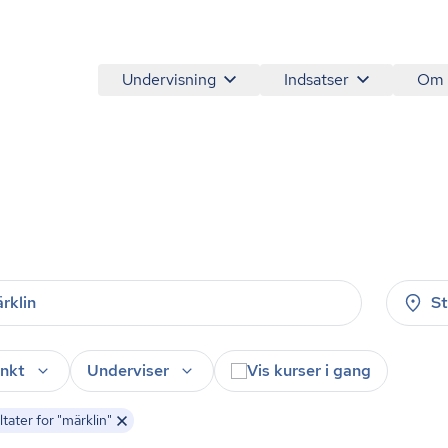
Undervisning
Indsatser
Om
S
nkt
Underviser
Vis kurser i gang
tater for "märklin"