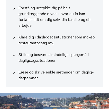
Forstå og udtrykke dig på helt
grundlæggende niveau, hvor du fx kan
fortælle lidt om dig selv, din familie og dit
arbejde
Klare dig i dag­lig­dags­si­tu­a­tio­ner som indkøb,
re­stau­rant­be­søg mv.
Stille og besvare almindelige spørgsmål i
dag­lig­dags­si­tu­a­tio­ner
Læse og skrive enkle sætninger om dag­lig­
dagsem­ner