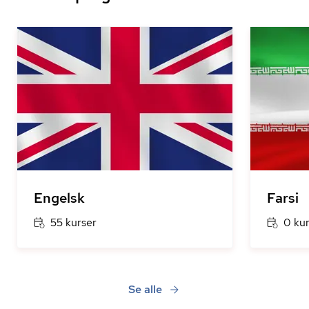
Engelsk
Farsi
55 kurser
0 ku
Se alle