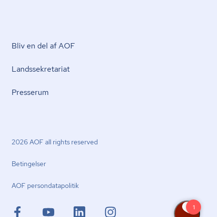
Bliv en del af AOF
Lands­se­kre­ta­ri­at
Presserum
2026 AOF all rights reserved
Betingelser
AOF per­son­da­ta­po­li­tik