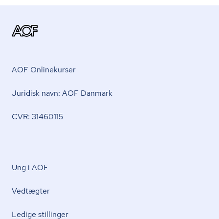
AOF Onlinekurser
Juridisk navn: AOF Danmark
CVR: 31460115
Ung i AOF
Vedtægter
Ledige stillinger