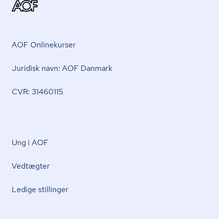
AOF Onlinekurser
Juridisk navn: AOF Danmark
CVR: 31460115
Ung i AOF
Vedtægter
Ledige stillinger