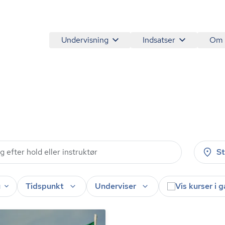
Undervisning
Indsatser
Om
S
u
Tidspunkt
Underviser
Vis kurser i 