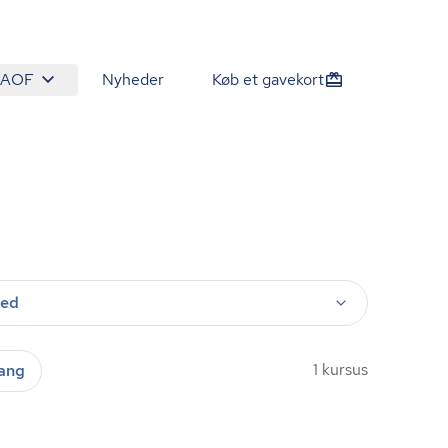
 AOF
Nyheder
Køb et gavekort
ted
1 kursus
gang