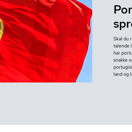
Por
spr
Skal du r
talende 
har portu
snakke o
portugisi
land og 