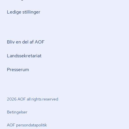
Ledige stillinger
Bliv en del af AOF
Lands­se­kre­ta­ri­at
Presserum
2026 AOF all rights reserved
Betingelser
AOF per­son­da­ta­po­li­tik