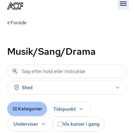
Åben
Forside
Musik/Sang/Drama
Sted
Kategorier
Tidspunkt
Underviser
Vis kurser i gang