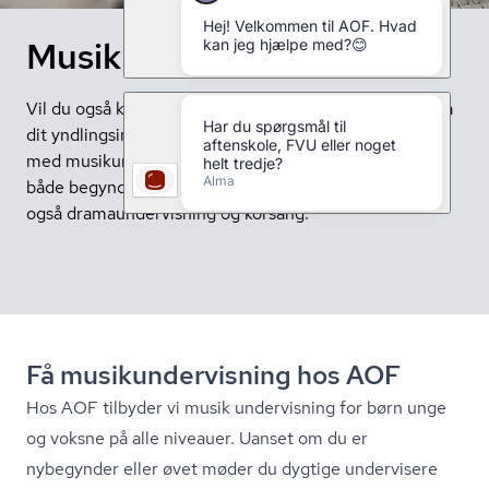
Musik hos AOF
Vil du også kunne synge eller spille de bedste sange på
dit yndlingsinstrument? Styrk dine musikalske evner
med musikundervisning hos AOF. Der er kurser for
både begyndere og øvede i alle genrer. Her finder du
også dramaundervisning og korsang.
Få mu­si­kun­der­vis­ning hos AOF
Hos AOF tilbyder vi musik undervisning for børn unge
og voksne på alle niveauer. Uanset om du er
nybegynder eller øvet møder du dygtige undervisere