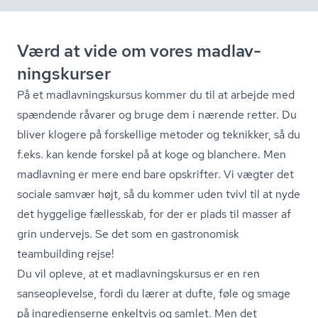
Værd at vide om vores mad­lav­
nings­kur­ser
På et mad­lav­nings­kur­sus kommer du til at arbejde med
spændende råvarer og bruge dem i nærende retter. Du
bliver klogere på forskellige metoder og teknikker, så du
f.eks. kan kende forskel på at koge og blanchere. Men
madlavning er mere end bare opskrifter. Vi vægter det
sociale samvær højt, så du kommer uden tvivl til at nyde
det hyggelige fællesskab, for der er plads til masser af
grin undervejs. Se det som en gastronomisk
teambuilding rejse!
Du vil opleve, at et mad­lav­nings­kur­sus er en ren
sanseoplevelse, fordi du lærer at dufte, føle og smage
på ingredienserne enkeltvis og samlet. Men det