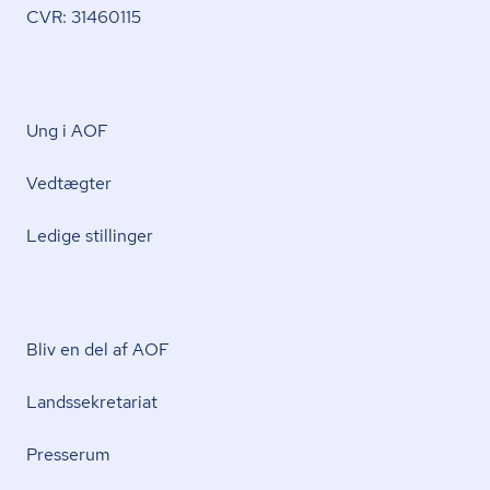
CVR: 31460115
Ung i AOF
Vedtægter
Ledige stillinger
Bliv en del af AOF
Lands­se­kre­ta­ri­at
Presserum