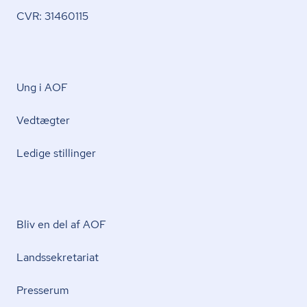
CVR: 31460115
Ung i AOF
Vedtægter
Ledige stillinger
Bliv en del af AOF
Lands­se­kre­ta­ri­at
Presserum