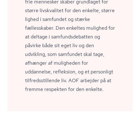
frie mennesker skaber grundlaget for
større livskvalitet for den enkelte, større
lighed i samfundet og stærke
fællesskaber. Den enkeltes mulighed for
at deltage i sam­funds­de­bat­ten og
påvirke både sit eget liv og den
udvikling, som samfundet skal tage,
afhænger af muligheden for
uddannelse, refleksion, og et personligt
til­freds­stil­len­de liv. AOF arbejder på at
fremme respekten for den enkelte.