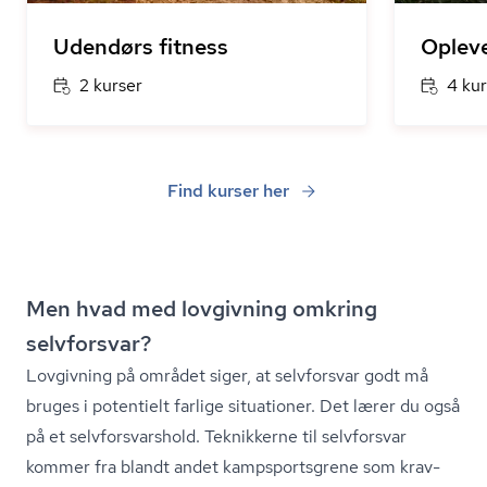
Udendørs fitness
Opleve
2 kurser
4 kur
Find kurser her
Men hvad med lovgivning omkring
selvforsvar?
Lovgivning på området siger, at selvforsvar godt må
bruges i potentielt farlige situationer. Det lærer du også
på et selv­for­svars­hold. Teknikkerne til selvforsvar
kommer fra blandt andet kampsports­gre­ne som krav-