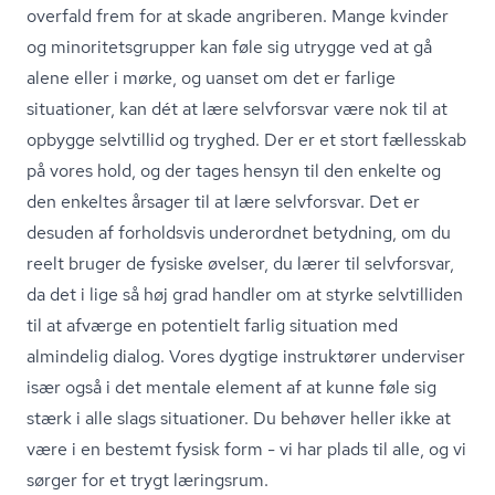
overfald frem for at skade angriberen. Mange kvinder
og mi­no­ri­tets­grup­per kan føle sig utrygge ved at gå
alene eller i mørke, og uanset om det er farlige
situationer, kan dét at lære selvforsvar være nok til at
opbygge selvtillid og tryghed. Der er et stort fællesskab
på vores hold, og der tages hensyn til den enkelte og
den enkeltes årsager til at lære selvforsvar. Det er
desuden af forholdsvis underordnet betydning, om du
reelt bruger de fysiske øvelser, du lærer til selvforsvar,
da det i lige så høj grad handler om at styrke selvtilliden
til at afværge en potentielt farlig situation med
almindelig dialog. Vores dygtige instruktører underviser
især også i det mentale element af at kunne føle sig
stærk i alle slags situationer. Du behøver heller ikke at
være i en bestemt fysisk form - vi har plads til alle, og vi
sørger for et trygt læringsrum.