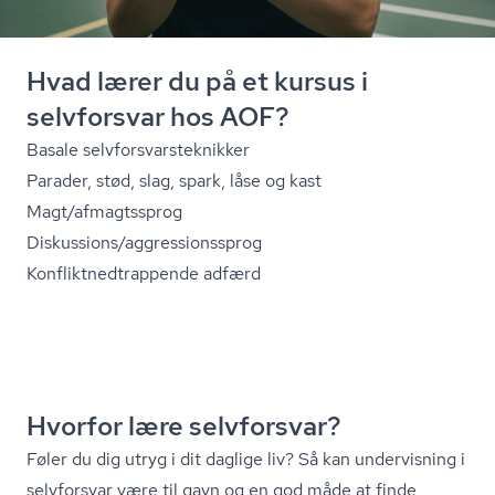
Hvad lærer du på et kursus i
selvforsvar hos AOF?
Basale selv­for­svars­tek­nik­ker
Parader, stød, slag, spark, låse og kast
Magt/afmagtssprog
Diskussions/ag­gres­sions­sprog
Kon­flik­t­ned­trap­pen­de adfærd
Hvorfor lære selvforsvar?
Føler du dig utryg i dit daglige liv? Så kan undervisning i
selvforsvar være til gavn og en god måde at finde