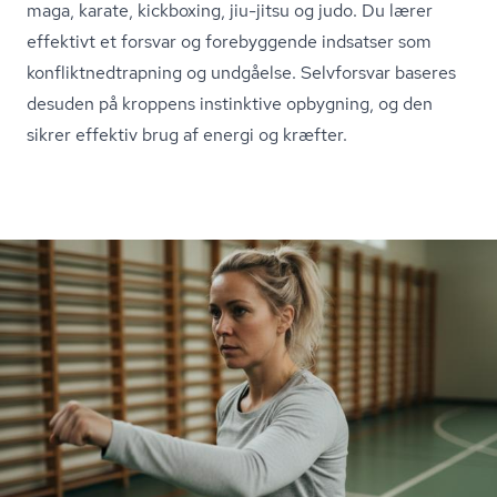
maga, karate, kickboxing, jiu-jitsu og judo. Du lærer
effektivt et forsvar og forebyggende indsatser som
kon­flik­t­ned­trap­ning og undgåelse. Selvforsvar baseres
desuden på kroppens instinktive opbygning, og den
sikrer effektiv brug af energi og kræfter.