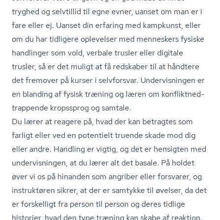
tryghed og selvtillid til egne evner, uanset om man er i
fare eller ej. Uanset din erfaring med kampkunst, eller
om du har tidligere oplevelser med menneskers fysiske
handlinger som vold, verbale trusler eller digitale
trusler, så er det muligt at få redskaber til at håndtere
det fremover på kurser i selvforsvar. Undervisningen er
en blanding af fysisk træning og læren om kon­flik­t­ned­
trap­pen­de kropssprog og samtale.
Du lærer at reagere på, hvad der kan betragtes som
farligt eller ved en potentielt truende skade mod dig
eller andre. Handling er vigtig, og det er hensigten med
undervisningen, at du lærer alt det basale. På holdet
øver vi os på hinanden som angriber eller forsvarer, og
instruktøren sikrer, at der er samtykke til øvelser, da det
er forskelligt fra person til person og deres tidlige
historier, hvad den type træning kan skabe af reaktion.