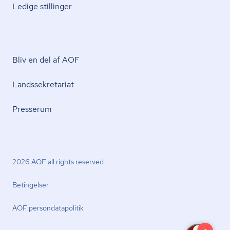
Ledige stillinger
Bliv en del af AOF
Lands­se­kre­ta­ri­at
Presserum
2026 AOF all rights reserved
Betingelser
AOF per­son­da­ta­po­li­tik