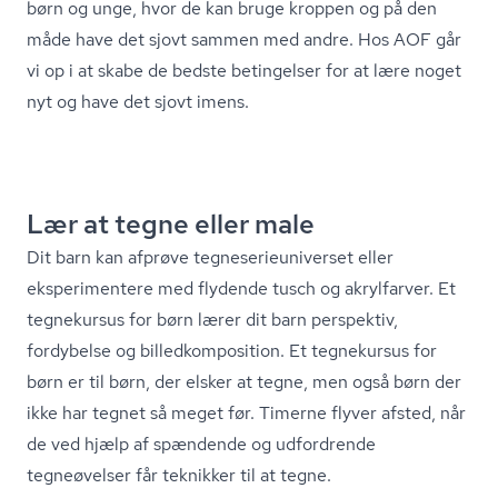
børn og unge, hvor de kan bruge kroppen og på den
måde have det sjovt sammen med andre. Hos AOF går
vi op i at skabe de bedste betingelser for at lære noget
nyt og have det sjovt imens.
Lær at tegne eller male
Dit barn kan afprøve teg­ne­se­ri­e­u­ni­ver­set eller
eksperimentere med flydende tusch og akrylfarver. Et
tegnekursus for børn lærer dit barn perspektiv,
fordybelse og bil­led­kom­po­si­tion. Et tegnekursus for
børn er til børn, der elsker at tegne, men også børn der
ikke har tegnet så meget før. Timerne flyver afsted, når
de ved hjælp af spændende og udfordrende
tegneøvelser får teknikker til at tegne.