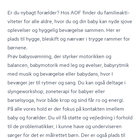
Er du nybagt forælder? Hos AOF finder du fa­mi­lie­ak­ti­
vi­te­ter for alle aldre, hvor du og din baby kan nyde sjove
oplevelser og hyggelig bevægelse sammen. Her er
plads til hygge, bleskift og nærvær i trygge rammer for
børnene.
Prøv babysvømning, der styrker motorikken og
balancen, babymotorik med leg og øvelser, babyrytmik
med musik og bevægelse eller babydans, hvor I
bevæger jer til rytmer og sang. Du kan også deltage i
slyngeworkshop, zoneterapi for babyer eller
barselsyoga, hvor både krop og sind får ro og energi.
På alle vores hold er der fokus på kontakten imellem
baby og forælder. Du vil få støtte og vejledning i forhold
til de problematikker, i kunne have og underviseren
sørger for det er målrettet børn. Der er også plads til