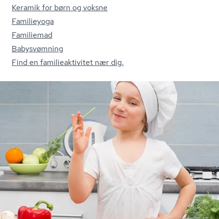
Keramik for børn og voksne
Familieyoga
Familiemad
Babysvømning
Find en fa­mi­lie­ak­ti­vi­tet nær dig.