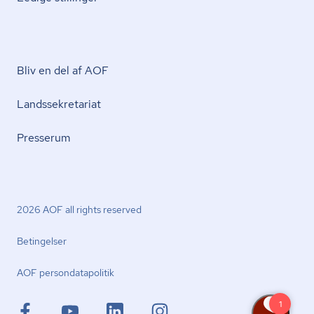
Bliv en del af AOF
Lands­se­kre­ta­ri­at
Presserum
2026 AOF all rights reserved
Betingelser
AOF per­son­da­ta­po­li­tik