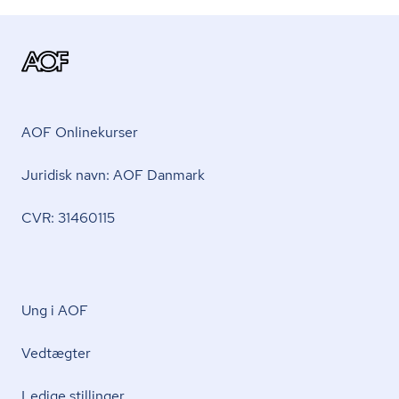
AOF Onlinekurser
Juridisk navn: AOF Danmark
CVR: 31460115
Ung i AOF
Vedtægter
Ledige stillinger