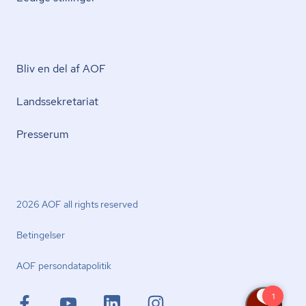
Bliv en del af AOF
Lands­se­kre­ta­ri­at
Presserum
2026 AOF all rights reserved
Betingelser
AOF per­son­da­ta­po­li­tik