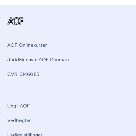
AOF Onlinekurser
Juridisk navn: AOF Danmark
CVR: 31460115
Ung i AOF
Vedtægter
Ledige stillinger