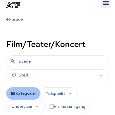
Åben
Forside
Film/Teater/Koncert
Sted
Kategorier
Tidspunkt
Underviser
Vis kurser i gang