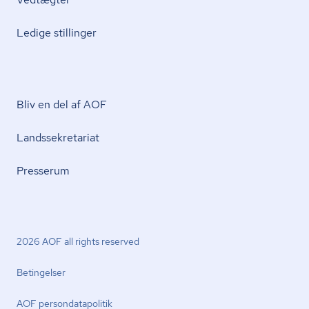
Ledige stillinger
Bliv en del af AOF
Lands­se­kre­ta­ri­at
Presserum
2026 AOF all rights reserved
Betingelser
AOF per­son­da­ta­po­li­tik