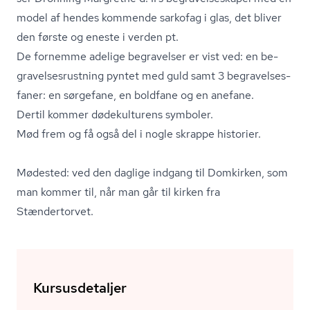
model af hendes kommende sarkofag i glas, det bliver
den første og eneste i verden pt.
De fornemme adelige begravelser er vist ved: en be­
gra­vel­ses­rust­ning pyntet med guld samt 3 be­gra­vel­ses­
fa­ner: en sørgefane, en boldfane og en anefane.
Dertil kommer dødekulturens symboler.
Mød frem og få også del i nogle skrappe historier.
Mødested: ved den daglige indgang til Domkirken, som
man kommer til, når man går til kirken fra
Stændertorvet.
Kursusdetaljer