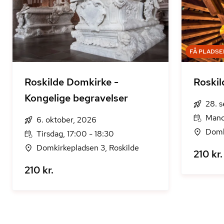
FÅ PLADSE
Roskilde Domkirke -
Roskil
Kongelige begravelser
28. 
Mand
6. oktober, 2026
Domk
Tirsdag, 17:00 - 18:30
Domkirkepladsen 3, Roskilde
210 kr.
210 kr.