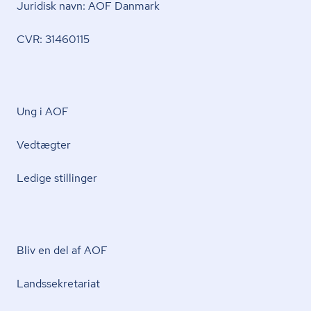
Juridisk navn: AOF Danmark
CVR: 31460115
Ung i AOF
Vedtægter
Ledige stillinger
Bliv en del af AOF
Lands­se­kre­ta­ri­at