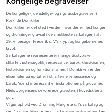
Kongelige begravelser
De kongelige-, de adelige- og rigs­rå­ds­be­gra­vel­ser i
Roskilde Domkirke
Domkirken er det sted i verden, hvor der er flest konger
og dronninger gravsat i de smukkeste sarkofager, i alt
39. Vi besøger Frederik d. V’s krypt og kongebørnenes
krypt.
Sarkofagerne repræsenterer mange tidstypiske
stilarter: østersøgotik, renæssance, barok, klassicismen,
historicismen og funk­tio­na­lis­men. I Domkirken er der
eksempler på epitafier i stilarterne renæssance og
barok. Yderst interessant er inskriptionen på grovsmed
Niels Jørgensens dekorerede gravsten, i hovedskibets
gulv.
Vi gør ophold ved Dronning Margrete d. I’s sarkofag og
ser Dronning Margrethe d. II’s be­gra­vel­ses­ka­pel med en