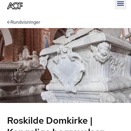
Åben
Rundvisninger
Roskilde Domkirke |