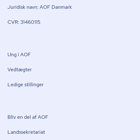
Juridisk navn: AOF Danmark
CVR: 31460115
Ung i AOF
Vedtægter
Ledige stillinger
Bliv en del af AOF
Lands­se­kre­ta­ri­at