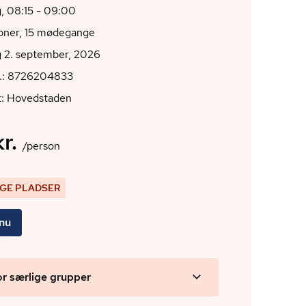
, 08:15 - 09:00
ioner, 15 mødegange
 2. september, 2026
r.: 8726204833
t: Hovedstaden
r.
/person
IGE PLADSER
 nu
or særlige grupper