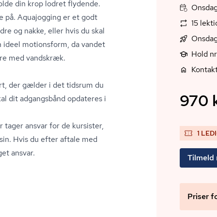
olde din krop lodret flydende.
Onsdag
 på. Aquajogging er et godt
15 lekt
dre og nakke, eller hvis du skal
Onsdag
 ideel motionsform, da vandet
Hold n
gere med vandskræk.
Kontak
ort, der gælder i det tidsrum du
970 k
skal dit adgangsbånd opdateres i
tager ansvar for de kursister,
1 LED
in. Hvis du efter aftale med
et ansvar.
Tilmeld
Priser f