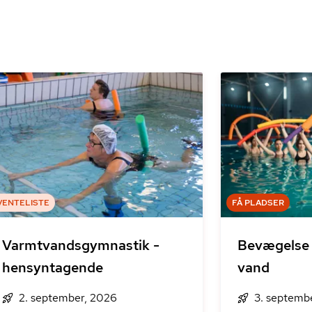
VENTELISTE
FÅ PLADSER
Varmtvandsgymnastik -
Bevægelse 
hensyntagende
vand
2. september, 2026
3. septemb