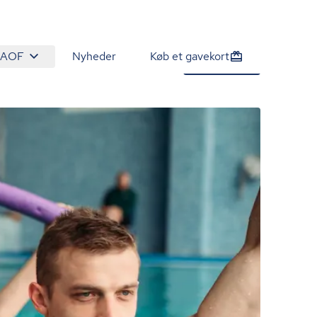
 AOF
Nyheder
Køb et gavekort
970 kr.
Tilmeld nu
/person