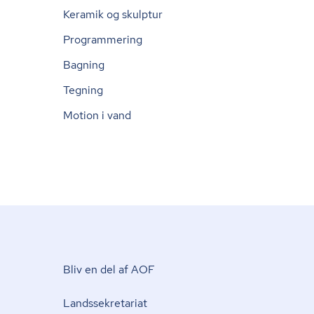
Keramik og skulptur
Programmering
Bagning
Tegning
Motion i vand
Bliv en del af AOF
Lands­se­kre­ta­ri­at