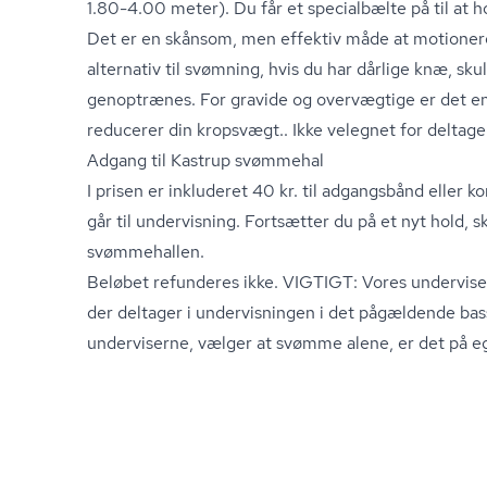
1.80-4.00 meter). Du får et specialbælte på til at h
Det er en skånsom, men effektiv måde at motionere
alternativ til svømning, hvis du har dårlige knæ, skul
genoptrænes. For gravide og overvægtige er det en
reducerer din kropsvægt.. Ikke velegnet for delta
Adgang til Kastrup svømmehal
I prisen er inkluderet 40 kr. til adgangsbånd eller k
går til undervisning. Fortsætter du på et nyt hold, 
svømmehallen.
Beløbet refunderes ikke. VIGTIGT: Vores underviser 
der deltager i undervisningen i det pågældende bass
underviserne, vælger at svømme alene, er det på eg