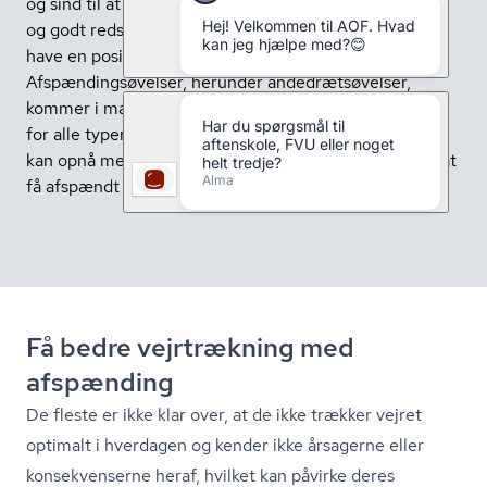
og sind til at blive sundere? Afspænding er et udbredt
og godt redskab til at optimere din vejtrækning og kan
have en positiv effekt på dit helbred.
Afspændingsøvelser, herunder åndedrætsøvelser,
kommer i mange former og forskellige stilarter. Fælles
for alle typer af afspændingsbehandling er dog, at du
kan opnå mere dyb afslapning og afhjælpe stress ved at
få afspændt kroppen og musklerne.
Få bedre vejrtrækning med
afspænding
De fleste er ikke klar over, at de ikke trækker vejret
optimalt i hverdagen og kender ikke årsagerne eller
konsekvenserne heraf, hvilket kan påvirke deres