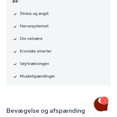
på:
Stress og angst
Nervesystemet
Din velvære
Kroniske smerter
Vejrtrækningen
Mu­skel­spæn­din­ger
Bevægelse og afspænding