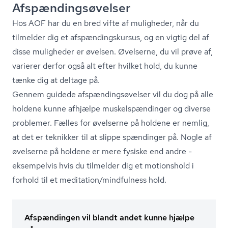
Af­spæn­dings­ø­vel­ser
Hos AOF har du en bred vifte af muligheder, når du
tilmelder dig et af­spæn­dings­kur­sus, og en vigtig del af
disse muligheder er øvelsen. Øvelserne, du vil prøve af,
varierer derfor også alt efter hvilket hold, du kunne
tænke dig at deltage på.
Gennem guidede af­spæn­dings­ø­vel­ser vil du dog på alle
holdene kunne afhjælpe mu­skel­spæn­din­ger og diverse
problemer. Fælles for øvelserne på holdene er nemlig,
at det er teknikker til at slippe spændinger på. Nogle af
øvelserne på holdene er mere fysiske end andre -
eksempelvis hvis du tilmelder dig et motionshold i
forhold til et meditation/mindfulness hold.
Afspændingen vil blandt andet kunne hjælpe