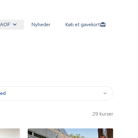
 AOF
Nyheder
Køb et gavekort
ted
29 kurser