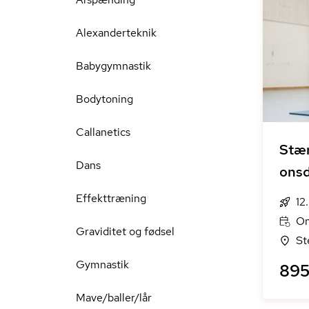
Alexanderteknik
Babygymnastik
Bodytoning
Callanetics
Stær
Dans
ons
Effekttræning
12
On
Graviditet og fødsel
St
Gymnastik
895 
Mave/baller/lår