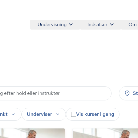
Undervisning
Indsatser
Om
S
nkt
Underviser
Vis kurser i gang