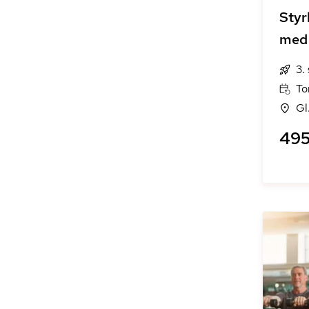
Styr
med 
3.
To
Gl
495