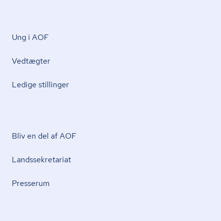
Ung i AOF
Vedtægter
Ledige stillinger
Bliv en del af AOF
Lands­se­kre­ta­ri­at
Presserum